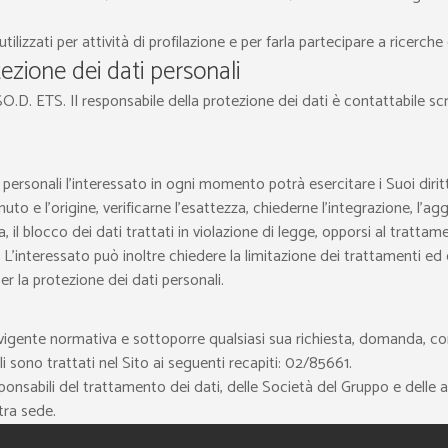
ilizzati per attività di profilazione e per farla partecipare a ricerch
tezione dei dati personali
O.D. ETS. Il responsabile della protezione dei dati è contattabile scr
 personali l’interessato in ogni momento potrà esercitare i Suoi dirit
to e l’origine, verificarne l’esattezza, chiederne l’integrazione, l’ag
 il blocco dei dati trattati in violazione di legge, opporsi al tratta
L’interessato può inoltre chiedere la limitazione dei trattamenti ed eser
r la protezione dei dati personali.
lla vigente normativa e sottoporre qualsiasi sua richiesta, domanda,
li sono trattati nel Sito ai seguenti recapiti: 02/85661.
onsabili del trattamento dei dati, delle Società del Gruppo e delle a
tra sede.