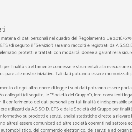
ti
 materia di dati personali nel quadro del Regolamento Ue 2016/679 (n
 ETS (di seguito il “Servizio”) saranno raccolti e registrati da A.S.S
telematici protetti e trattati con modalità idonee a garantire la sicure
zati per finalità strettamente connesse e strumentali alla esecuzione d
ipare alle nostre iniziative. Tali dati potranno essere memorizzati pe
.
vimento di ogni altro onere di legge i suoi dati potranno essere port
o collegati (di seguito, le “Società del Gruppo”), loro consulenti legal
y. Il conferimento dei dati personali per tali finalità è indispensabile 
re utilizzati da A.S.SO.D. ETS e dalle Società del Gruppo per finalità
informativo su prodotti e servizi, analisi statistiche dirette a rilevare
nno altresì essere comunicati ad altre società operanti nel settore e
, automobilistico, del commercio elettronico, dei servizi e ad organiz